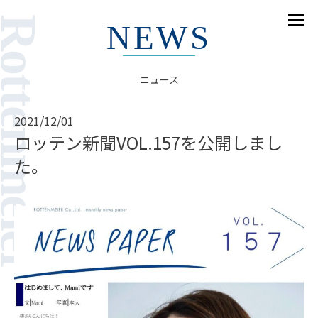
ottenmeier
NEWS
ホーム
ニュース
HOME
モデル
2021/12/01
MODELS
ロッテン新聞VOL.157を公開しまし
た。
実績
PR
募集
WANTED
ニュース
NEWS
当社について