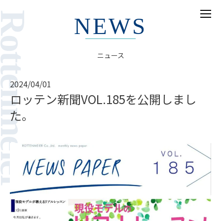
ottenmeier
NEWS
ホーム
ニュース
HOME
モデル
2024/04/01
MODELS
ロッテン新聞VOL.185を公開しまし
た。
実績
PR
募集
WANTED
ニュース
NEWS
当社について